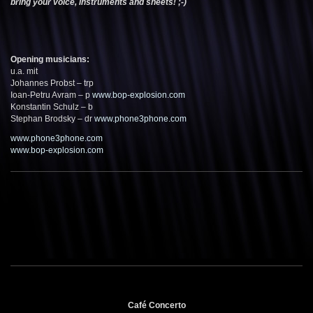
bring your voice, instruments and sheets! ;-)
Opening musicians:
u.a. mit
Johannes Probst – trp
Ioan-Petru Avram – p
www.bop-explosion.com
Konstantin Schulz – b
Stephan Brodsky – dr
www.phone3phone.com
www.phone3phone.com
www.bop-explosion.com
Café Concerto