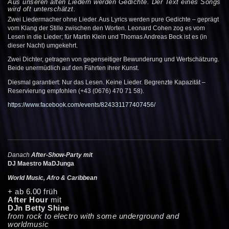
Aus unseren alten Liedern werden Gedichte. Der Text eines Songs
wird oft unterschätzt.
Zwei Liedermacher ohne Lieder. Aus Lyrics werden pure Gedichte – geprägt
vom Klang der Stille zwischen den Worten. Leonard Cohen zog es vom
Lesen in die Lieder; für Martin Klein und Thomas Andreas Beck ist es (in
dieser Nacht) umgekehrt.
Zwei Dichter, getragen von gegenseitiger Bewunderung und Wertschätzung.
Beide unermüdlich auf den Fährten ihrer Kunst.
Diesmal garantiert: Nur das Lesen. Keine Lieder. Begrenzte Kapazität –
Reservierung empfohlen (+43 (0676) 470 71 58).
https://www.facebook.com/events/824331177407456/
Danach
After-Show-Party mit
DJ Maestro MaDJunga
World Music, Afro & Caribbean
+ ab 6.00 früh
After Hour
mit
DJn Betty Shine
from rock to electro with some underground and
worldmusic