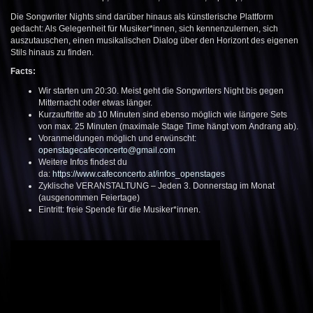
Die Songwriter Nights sind darüber hinaus als künstlerische Plattform
gedacht: Als Gelegenheit für Musiker*innen, sich kennenzulernen, sich
auszutauschen, einen musikalischen Dialog über den Horizont des eigenen
Stils hinaus zu finden.
Facts:
Wir starten um 20:30. Meist geht die Songwriters Night bis gegen
Mitternacht oder etwas länger.
Kurzauftritte ab 10 Minuten sind ebenso möglich wie längere Sets
von max. 25 Minuten (maximale Stage Time hängt vom Andrang ab).
Voranmeldungen möglich und erwünscht:
openstagecafeconcerto@gmail.com
Weitere Infos findest du
da:
https://www.cafeconcerto.at/infos_openstages
Zyklische VERANSTALTUNG – Jeden 3. Donnerstag im Monat
(ausgenommen Feiertage)
Eintritt: freie Spende für die Musiker*innen.