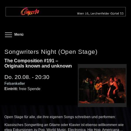
Direkt
zum
Inhalt
Toggle menu visibility
Menü
Songwriters Night (Open Stage)
The Composition #191 –
Originals known and unknown
Do. 20.08. - 20:30
Felsenkeller
Eintritt:
freie Spende
Open Stage für alle, die ihre eigenen Songs schreiben und performen:
Klassisches Songwriting an Gitarre oder Klavier ist ebenso willkommen wie
etwa Exkursionen zu Pop, World Music, Electronica, Hip Hop, Americana ...