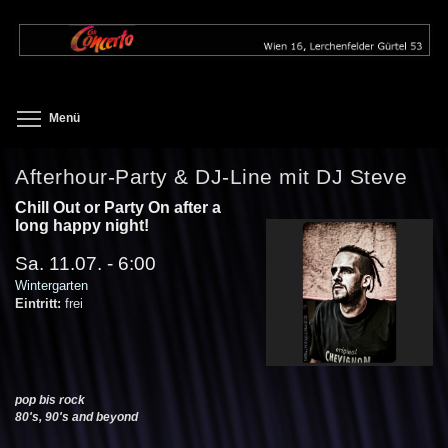
Direkt
zum
Inhalt
Toggle menu visibility
Menü
Afterhour-Party & DJ-Line mit DJ Steve
Chill Out or Party On after a
long happy night!
Sa. 11.07. - 6:00
Wintergarten
Eintritt:
frei
pop bis rock
80's, 90's and beyond