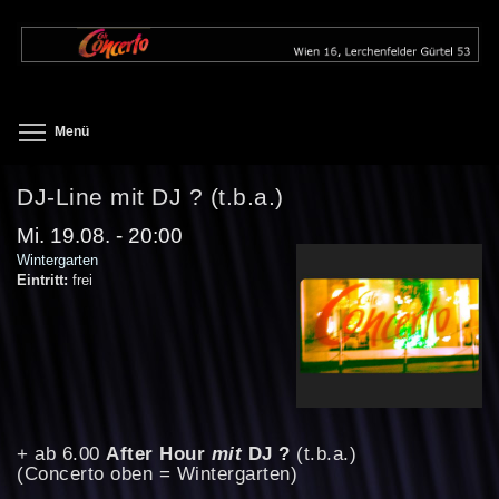
Direkt
zum
Inhalt
Toggle menu visibility
Menü
DJ-Line mit DJ ? (t.b.a.)
Mi. 19.08. - 20:00
Wintergarten
Eintritt:
frei
+ ab 6.00
After Hour
mit
DJ ?
(t.b.a.)
(Concerto oben = Wintergarten)