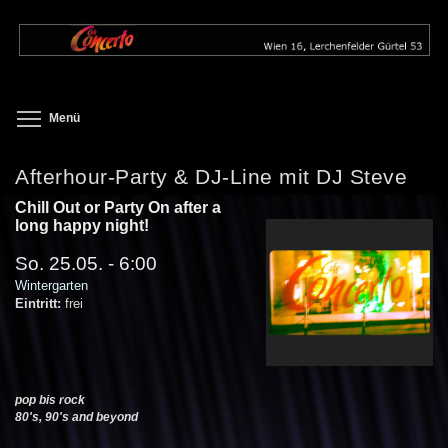
Direkt
zum
Inhalt
Toggle menu visibility
Menü
Afterhour-Party & DJ-Line mit DJ Steve
Chill Out or Party On after a
long happy night!
So. 25.05. - 6:00
Wintergarten
Eintritt:
frei
pop bis rock
80's, 90's and beyond