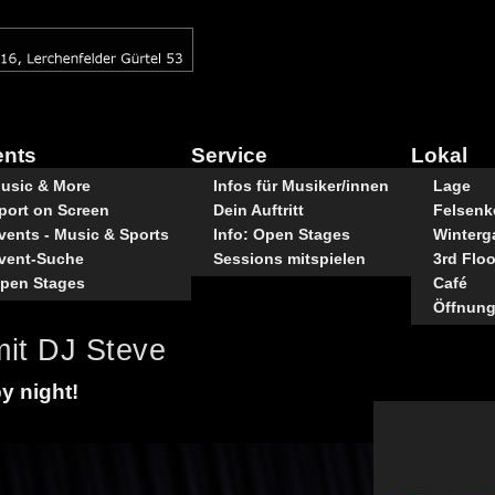
ents
Service
Lokal
usic & More
Infos für Musiker/innen
Lage
port on Screen
Dein Auftritt
Felsenke
vents - Music & Sports
Info: Open Stages
Winterg
vent-Suche
Sessions mitspielen
3rd Floo
pen Stages
Café
Öffnung
mit DJ Steve
py night!