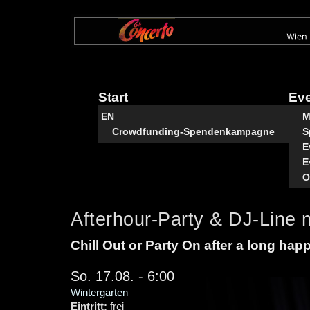
Direkt
zum
Inhalt
Start
Ev
EN
M
Crowdfunding-Spendenkampagne
S
E
E
O
Afterhour-Party & DJ-Line 
Chill Out or Party On after a long hap
So. 17.08. - 6:00
Wintergarten
Eintritt:
frei