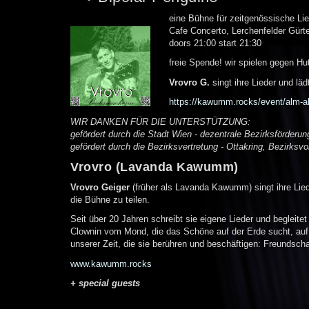
eine Bühne für zeitgenössische Li
Cafe Concerto, Lerchenfelder Gürt
doors 21:00 start 21:30
freie Spende! wir spielen gegen Hut
Vrovro G.
singt ihre Lieder und lä
https://kawumm.rocks/event/alm-ab
WIR DANKEN FÜR DIE UNTERSTÜTZUNG:
gefördert durch die Stadt Wien - dezentrale Bezirksförderun
gefördert durch die Bezirksvertretung - Ottakring, Bezirksv
Vrovro (Lavanda Kawumm)
Vrovro Geiger
(früher als Lavanda Kawumm) singt ihre Lied
die Bühne zu teilen.
Seit über 20 Jahren schreibt sie eigene Lieder und begleite
Clownin vom Mond, die das Schöne auf der Erde sucht, auf. 
unserer Zeit, die sie berühren und beschäftigen: Freundschaf
www.kawumm.rocks
+ special guests