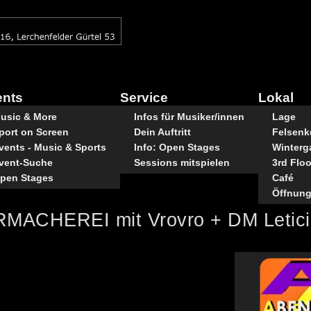
ents
Service
Lokal
usic & More
Infos für Musiker/innen
Lage
port on Screen
Dein Auftritt
Felsenke
vents - Music & Sports
Info: Open Stages
Winterg
vent-Suche
Sessions mitspielen
3rd Floo
pen Stages
Café
Öffnung
ACHEREI mit Vrovro + DM Leticia