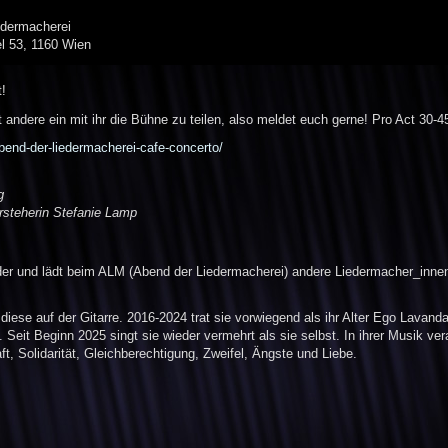
edermacherei
el 53, 1160 Wien
!
dt andere ein mit ihr die Bühne zu teilen, also meldet euch gerne! Pro Act 30
end-der-liedermacherei-cafe-concerto/
g
orsteherin Stefanie Lamp
er und lädt beim ALM (Abend der Liedermacherei) andere Liedermacher_innen 
t diese auf der Gitarre. 2016-2024 trat sie vorwiegend als ihr Alter Ego Lava
Seit Beginn 2025 singt sie wieder vermehrt als sie selbst. In ihrer Musik ve
t, Solidarität, Gleichberechtigung, Zweifel, Ängste und Liebe.