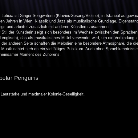
Leticia ist Singer-Songwriterin (Klavier/Gesang/Violine), in Istanbul aufgewac
len Jahren in Wien. Klassik und Jazz als musikalische Grundlage. Eigenständi
gs und arbeitet zusätzlich mit anderen Künstlern zusammen.
 Stil der Künstlerin zeigt sich besonders im Wechsel zwischen den Sprachen 
 englisch), das als musikalisches Mittel verwendet wird, um die Verbindung
 der anderen Seite schaffen die Melodien eine besondere Atmosphäre, die di
 Musik richtet sich an ein vielfältiges Publikum. Auch ohne Sprachkenntnis
meinsamer Moment des Zuhörens.
polar Penguins
 Lautstärke und maximaler Kolonie-Geselligkeit.