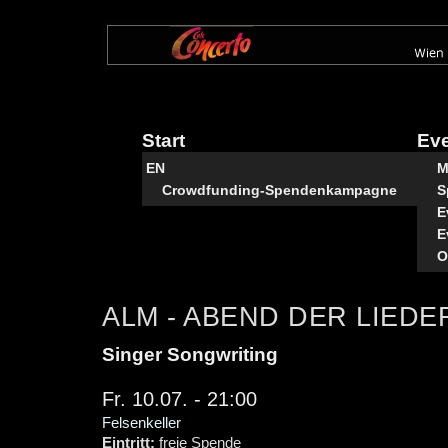
Direkt
zum
Inhalt
Start
Ev
EN
M
Crowdfunding-Spendenkampagne
S
E
E
O
ALM - ABEND DER LIEDERM
Singer Songwriting
Fr. 10.07. - 21:00
Felsenkeller
Eintritt:
freie Spende