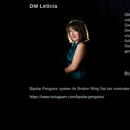
DM Leticia
DM 
vie
Son
Der
und
Auf
Die
ge
Bi
Bipolar Penguins spielen ihr Broken Wing Set bei minimaler
https://www.instagram.com/bipolar.penguins/