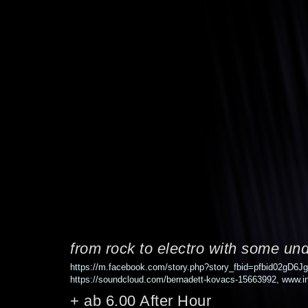
from rock to electro with some u
https://m.facebook.com/story.php?story_fbid=pfbid02gD6
https://soundcloud.com/bernadett-kovacs-15663992
,
www.i
+ ab 6.00 After Hour