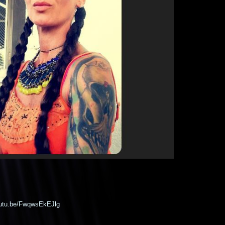
outu.be/FwqwsEkEJlg