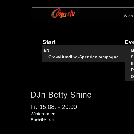
Direkt
zum
Inhalt
Start
Ev
EN
M
Crowdfunding-Spendenkampagne
S
E
E
O
DJn Betty Shine
Fr. 15.08. - 20:00
Wintergarten
Eintritt:
frei