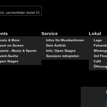
ents
Service
Lokal
usic & More
Infos für Musiker/innen
Lage
port on Screen
Dein Auftritt
Felsenke
vents - Music & Sports
Info: Open Stages
Winterg
vent-Suche
Sessions mitspielen
3rd Floo
pen Stages
Café
Öffnung