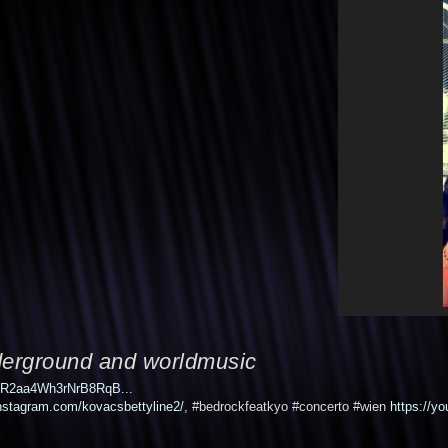
nderground and worldmusic
JgR2aa4Wh3rNrB8RqB...
nstagram.com/kovacsbettyline2/
, #bedrockfeatkyo #concerto #wien
https://y