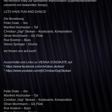
mit reichlich Platz zur spontanen Improvisation (Eigenkompositionen
umrahmt von bekannten Songs).
LETS HAVE FUN AND DANCE!
Die Besetzung:
Peter Duke – Voc
Manfred Hozhacker – Tpt
Christian „Gigi“ Skokan – Keyboards, Komposition
Oliver Mochmann – Git, Flöte
Rue Kostron – Bass
Simon Springer – Drums
wir freuen uns auf euch!
Ausschnitte und Links zu VIENNA SÜNDIKATE auf
*
https://www.facebook.com/christian.skokan/
*
https://www.youtube.com/@ChristianGigiSkokan
Peter Duke – Voc
Manfred Hozhacker – Tpt
Christian „Gigi“ Skokan – Keyboards, Komposition
Oliver Mochmann – Git, Flöte
Rue Kostron – Bass